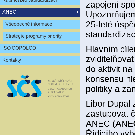
zapojení spo
ANEC
Upozorňujem
25-leté úspě
Všeobecné informace
standardizac
Strategie programy priority
Hlavním cíle
ISO COPOLCO
zviditelňov
Kontakty
do aktivit n
konsensu hl
politiky a z
Libor Dupal 
zastupovat 
ANEC (ANEC 
Řídicího vý