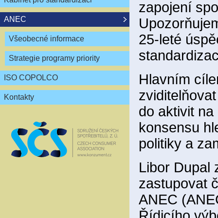
zapojení spo
ANEC
Upozorňujem
25-leté úspě
Všeobecné informace
standardizac
Strategie programy priority
Hlavním cíle
ISO COPOLCO
zviditelňov
Kontakty
do aktivit n
konsensu hl
politiky a z
Libor Dupal 
zastupovat 
ANEC (ANEC 
Řídicího vý