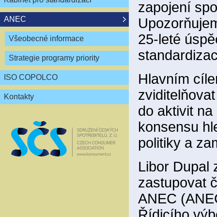
zapojení spo
ANEC
Upozorňujem
25-leté úspě
Všeobecné informace
standardizac
Strategie programy priority
Hlavním cíle
ISO COPOLCO
zviditelňov
Kontakty
do aktivit n
konsensu hl
politiky a z
Libor Dupal 
zastupovat 
ANEC (ANEC 
Řídicího vý