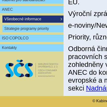
EU.
ANEC
Výroční zpr
Všeobecné informace
e-noviny/New
Strategie programy priority
Priority, růz
ISO COPOLCO
Odborná čin
Kontakty
pracovních s
zohledněny 
ANEC do kon
evropské a 
sekci
Nadná
© Kabinet