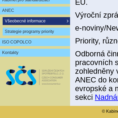
EU.
ANEC
Výroční zpr
Všeobecné informace
e-noviny/New
Strategie programy priority
Priority, růz
ISO COPOLCO
Odborná čin
Kontakty
pracovních s
zohledněny 
ANEC do kon
evropské a 
sekci
Nadná
© Kabinet