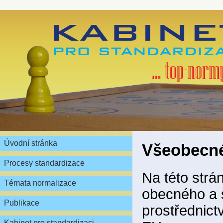
Úvodní stránka
Všeobecné
Procesy standardizace
Na této strá
Témata normalizace
obecného a 
Publikace
prostřednict
Kabinet pro standardizaci