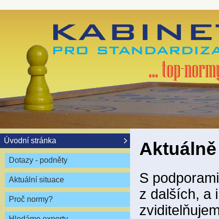
Úvodní stránka
Aktuálně
Dotazy - podněty
S podporami 
Aktuální situace
z dalších, a
Proč normy?
zviditelňuje
Hledáme experty