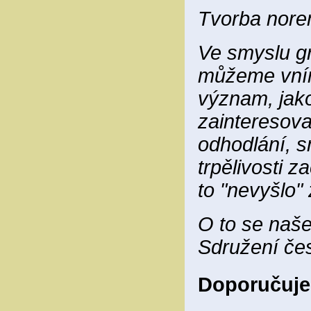
Tvorba norem
Ve smyslu gr
můžeme vníma
význam, jako
zainteresovan
odhodlání, s
trpělivosti z
to "nevyšlo"
O to se naše
Sdružení čes
Doporučuje