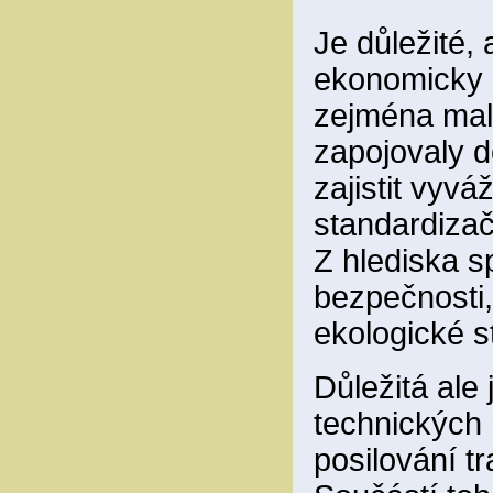
Je důležité, 
ekonomicky a
zejména malé
zapojovaly d
zajistit vyv
standardizač
Z hlediska s
bezpečnosti, 
ekologické s
Důležitá ale 
technických 
posilování tr