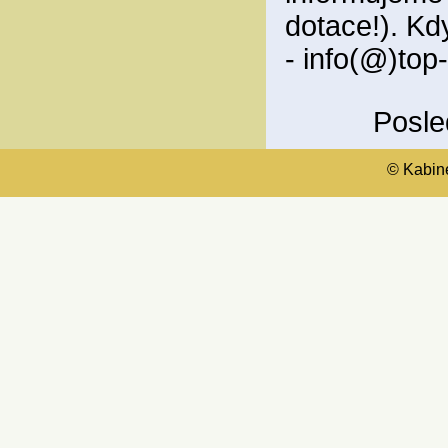
dotace!). Kd
- info(@)top
Posle
© Kabinet