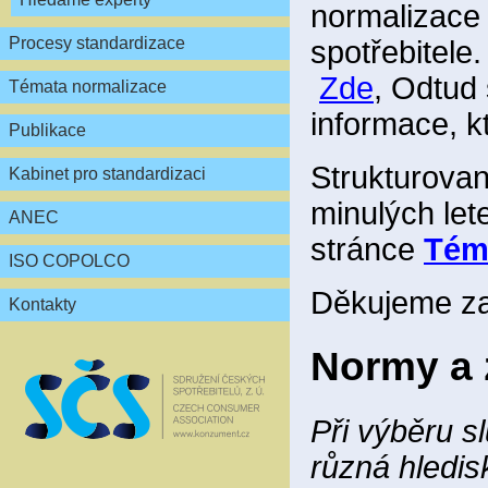
normalizace č
Procesy standardizace
spotřebitele
Zde
, Odtud
Témata normalizace
informace, k
Publikace
Strukturovan
Kabinet pro standardizaci
minulých let
ANEC
stránce
Tém
ISO COPOLCO
Děkujeme za
Kontakty
Normy a 
Při výběru s
různá hledi