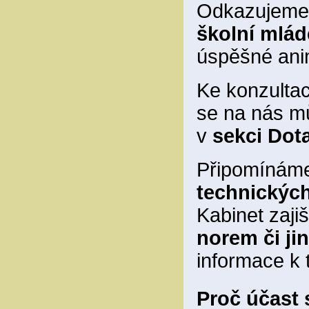
Odkazujeme n
školní mlá
úspěšné ani
Ke konzultac
se na nás mů
v
sekci Dot
Připomínám
technickýc
Kabinet zaj
norem či j
informace k
Proč účast 