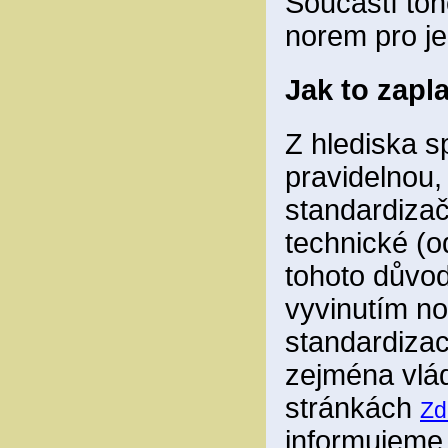
Součástí toh
norem pro je
Jak to zapl
Z hlediska sp
pravidelnou,
standardizač
technické (o
tohoto důvod
vyvinutím no
standardizace
zejména vlád
stránkách
Zd
informujem