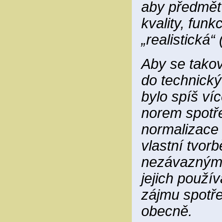
aby předmět
kvality, funk
„realistická“
Aby se takov
do technický
bylo spíš víc
norem spotře
normalizace 
vlastní tvor
nezávaznými 
jejich použí
zájmu spotřeb
obecně.