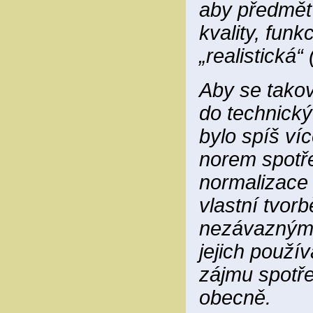
aby předmět
kvality, funk
„realistická“
Aby se takov
do technický
bylo spíš víc
norem spotře
normalizace 
vlastní tvor
nezávaznými 
jejich použí
zájmu spotřeb
obecně.