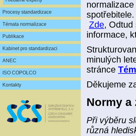
normalizace č
Procesy standardizace
spotřebitele
Zde
, Odtud
Témata normalizace
informace, k
Publikace
Strukturovan
Kabinet pro standardizaci
minulých let
ANEC
stránce
Tém
ISO COPOLCO
Děkujeme za
Kontakty
Normy a 
Při výběru s
různá hledi