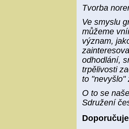
Tvorba norem
Ve smyslu gr
můžeme vníma
význam, jako
zainteresovan
odhodlání, s
trpělivosti z
to "nevyšlo"
O to se naše
Sdružení čes
Doporučuje