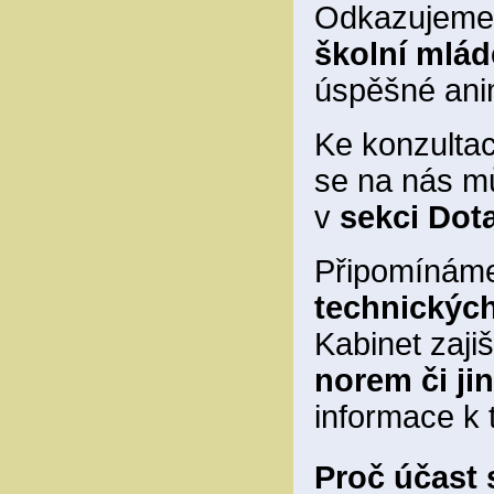
Odkazujeme n
školní mlá
úspěšné ani
Ke konzultac
se na nás mů
v
sekci Dot
Připomínám
technickýc
Kabinet zaj
norem či j
informace k
Proč účast 