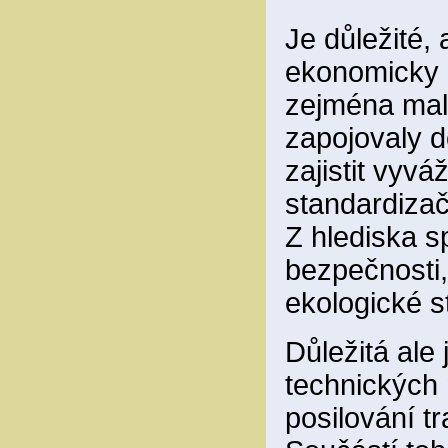
Je důležité, 
ekonomicky a
zejména malé
zapojovaly d
zajistit vyv
standardizač
Z hlediska s
bezpečnosti, 
ekologické s
Důležitá ale 
technických 
posilování tr