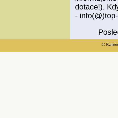
dotace!). Kd
- info(@)top
Posle
© Kabinet