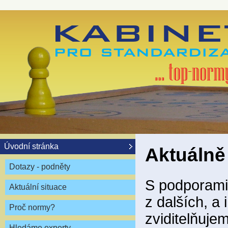
Úvodní stránka
Aktuálně
Dotazy - podněty
S podporami 
Aktuální situace
z dalších, a
Proč normy?
zviditelňuje
Hledáme experty