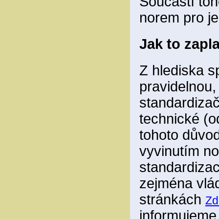
Součástí toh
norem pro je
Jak to zapl
Z hlediska sp
pravidelnou,
standardizač
technické (o
tohoto důvod
vyvinutím no
standardizace
zejména vlád
stránkách
Zd
informujem