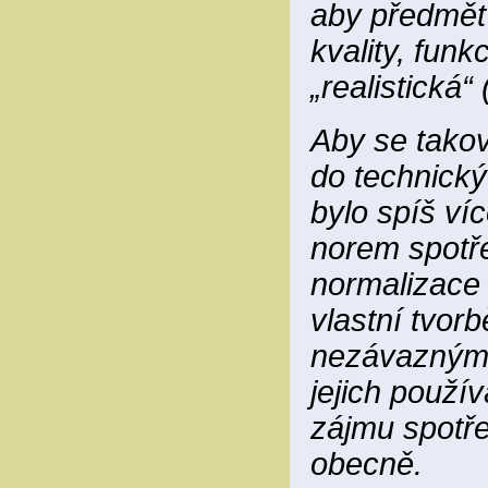
aby předmět
kvality, funk
„realistická“
Aby se takov
do technický
bylo spíš víc
norem spotře
normalizace 
vlastní tvor
nezávaznými 
jejich použí
zájmu spotřeb
obecně.