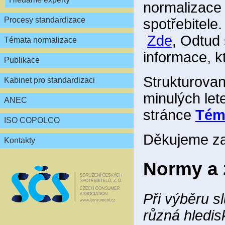
normalizace č
Procesy standardizace
spotřebitele
Zde
, Odtud
Témata normalizace
informace, k
Publikace
Strukturovan
Kabinet pro standardizaci
minulých let
ANEC
stránce
Tém
ISO COPOLCO
Děkujeme za
Kontakty
Normy a 
Při výběru s
různá hledi