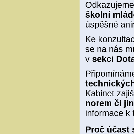
Odkazujeme n
školní mlá
úspěšné ani
Ke konzultac
se na nás mů
v
sekci Dot
Připomínám
technickýc
Kabinet zaj
norem či j
informace k
Proč účast 