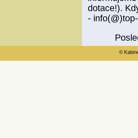
dotace!). Kd
- info(@)top
Posle
© Kabinet