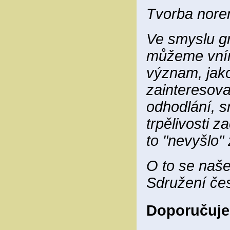
Tvorba norem
Ve smyslu gr
můžeme vníma
význam, jako
zainteresovan
odhodlání, s
trpělivosti z
to "nevyšlo"
O to se naše
Sdružení čes
Doporučuje