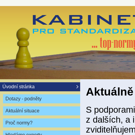
Úvodní stránka
Aktuálně
Dotazy - podněty
S podporami 
Aktuální situace
z dalších, a
Proč normy?
zviditelňuje
Hledáme experty