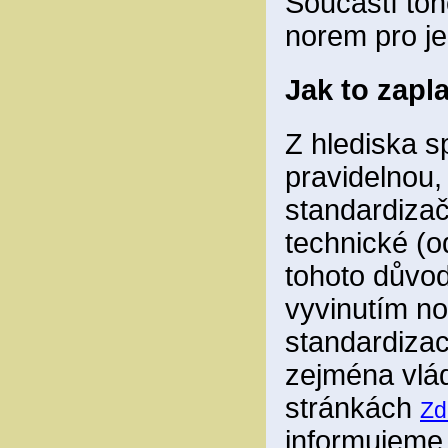
Součástí toh
norem pro je
Jak to zapl
Z hlediska sp
pravidelnou,
standardizač
technické (o
tohoto důvod
vyvinutím no
standardizace
zejména vlád
stránkách
Zd
informujem