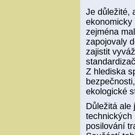
Je důležité, 
ekonomicky a
zejména malé
zapojovaly d
zajistit vyv
standardizač
Z hlediska s
bezpečnosti, 
ekologické s
Důležitá ale 
technických 
posilování tr