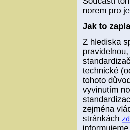
Součástí toh
norem pro je
Jak to zapl
Z hlediska sp
pravidelnou,
standardizač
technické (o
tohoto důvod
vyvinutím no
standardizace
zejména vlád
stránkách
Zd
informujem