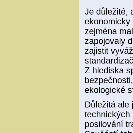
Je důležité, 
ekonomicky a
zejména malé
zapojovaly d
zajistit vyv
standardizač
Z hlediska s
bezpečnosti, 
ekologické s
Důležitá ale 
technických 
posilování tr