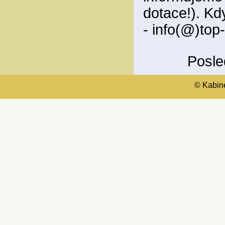
dotace!). Kd
- info(@)top
Posle
© Kabinet