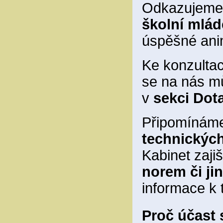
Odkazujeme n
školní mlá
úspěšné ani
Ke konzultac
se na nás mů
v
sekci Dot
Připomínám
technickýc
Kabinet zaj
norem či j
informace k
Proč účast 