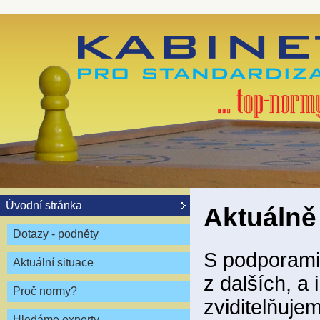
Úvodní stránka
Aktuálně
Dotazy - podněty
S podporami 
Aktuální situace
z dalších, a
Proč normy?
zviditelňuje
Hledáme experty