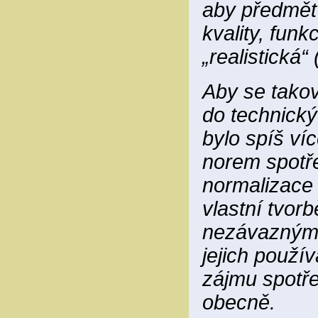
aby předmět
kvality, funk
„realistická“
Aby se takov
do technický
bylo spíš víc
norem spotře
normalizace 
vlastní tvor
nezávaznými 
jejich použí
zájmu spotřeb
obecně.