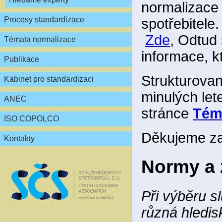
normalizace č
Procesy standardizace
spotřebitele
Zde
, Odtud
Témata normalizace
informace, k
Publikace
Strukturovan
Kabinet pro standardizaci
minulých let
ANEC
stránce
Tém
ISO COPOLCO
Děkujeme za
Kontakty
Normy a 
Při výběru s
různá hledi