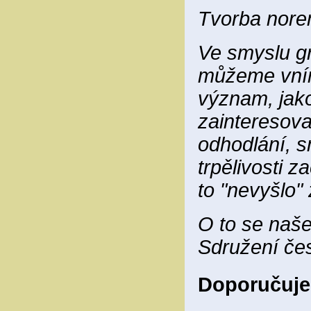
Tvorba norem
Ve smyslu gr
můžeme vníma
význam, jako
zainteresovan
odhodlání, s
trpělivosti z
to "nevyšlo"
O to se naše
Sdružení čes
Doporučuje