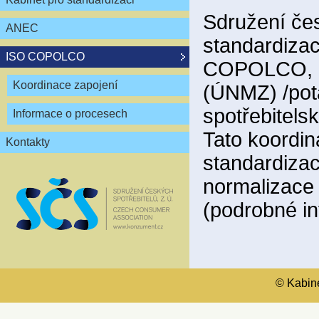
Sdružení čes
ANEC
standardizac
ISO COPOLCO
COPOLCO, kt
Koordinace zapojení
(ÚNMZ) /pot
spotřebitels
Informace o procesech
Tato koordin
Kontakty
standardiza
normalizace
(podrobné i
© Kabinet