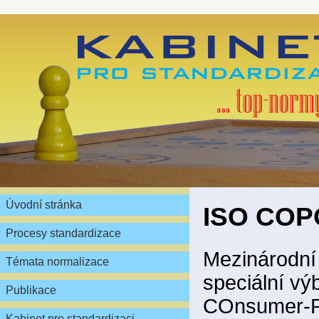
Úvodní stránka
ISO CO
Procesy standardizace
Mezinárodní
Témata normalizace
speciální výb
Publikace
COnsumer-P
Kabinet pro standardizaci