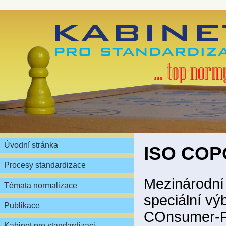
Úvodní stránka
ISO CO
Procesy standardizace
Mezinárodní
Témata normalizace
speciální výb
Publikace
COnsumer-P
Kabinet pro standardizaci