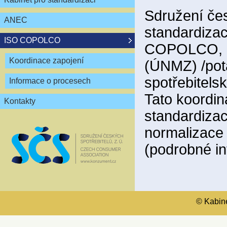
Sdružení čes
ANEC
standardizac
ISO COPOLCO
COPOLCO, kt
Koordinace zapojení
(ÚNMZ) /pot
spotřebitels
Informace o procesech
Tato koordin
Kontakty
standardiza
normalizace
(podrobné i
© Kabinet