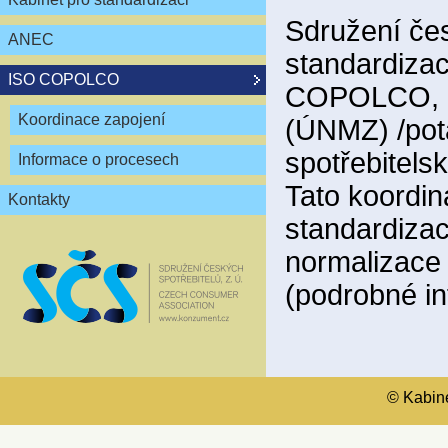
Sdružení čes
ANEC
standardizac
ISO COPOLCO
COPOLCO, kt
Koordinace zapojení
(ÚNMZ) /pot
spotřebitels
Informace o procesech
Tato koordin
Kontakty
standardiza
normalizace
(podrobné i
© Kabinet