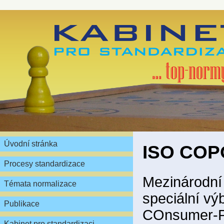
Úvodní stránka
ISO CO
Procesy standardizace
Mezinárodní
Témata normalizace
speciální výb
Publikace
COnsumer-P
Kabinet pro standardizaci