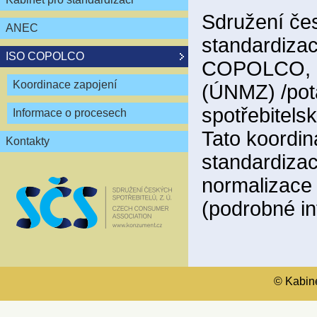
Sdružení čes
ANEC
standardizac
ISO COPOLCO
COPOLCO, kt
Koordinace zapojení
(ÚNMZ) /pot
spotřebitels
Informace o procesech
Tato koordin
Kontakty
standardiza
normalizace
(podrobné i
© Kabinet