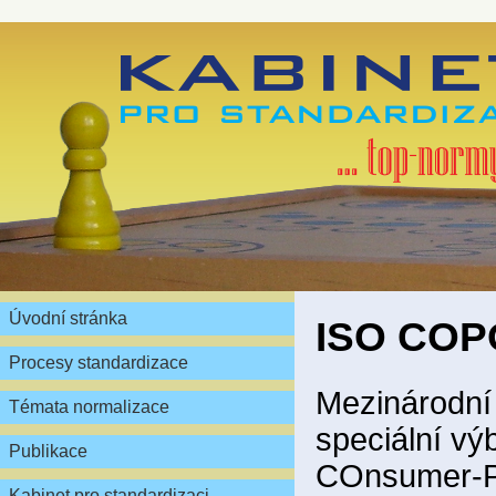
Úvodní stránka
ISO CO
Procesy standardizace
Mezinárodní
Témata normalizace
speciální výb
Publikace
COnsumer-P
Kabinet pro standardizaci