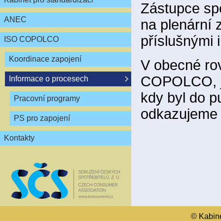
Zástupce spo
ANEC
na plenární
příslušnými 
ISO COPOLCO
Koordinace zapojení
V obecné ro
COPOLCO, je
Informace o procesech
kdy byl do p
Pracovní programy
odkazujeme 
PS pro zapojení
Kontakty
© Kabinet