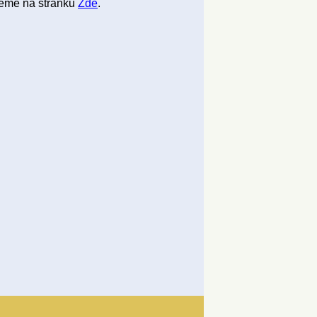
jeme na stránku
Zde
.