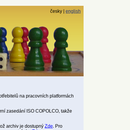
česky
english
otřebitelů na pracovních platformách
enární zasedání ISO COPOLCO, takže
ž archiv je dostupný
Zde
. Pro