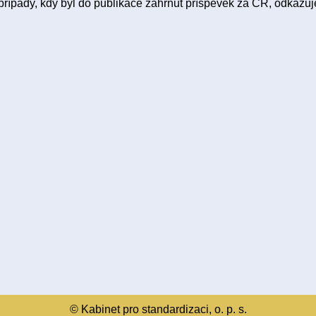
případy, kdy byl do publikace zahrnut příspěvek za ČR, odkazu
© Kabinet pro standardizaci, o. p. s.