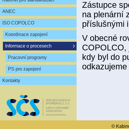
Zástupce spo
ANEC
na plenární
příslušnými 
ISO COPOLCO
Koordinace zapojení
V obecné ro
COPOLCO, je
Informace o procesech
kdy byl do p
Pracovní programy
odkazujeme 
PS pro zapojení
Kontakty
© Kabinet