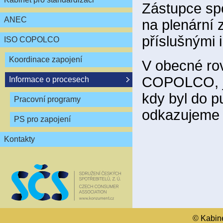
Zástupce spo
ANEC
na plenární
příslušnými 
ISO COPOLCO
Koordinace zapojení
V obecné ro
COPOLCO, je
Informace o procesech
kdy byl do p
Pracovní programy
odkazujeme 
PS pro zapojení
Kontakty
© Kabinet