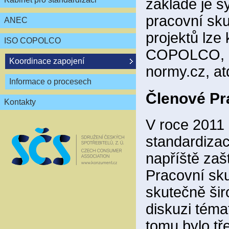
základě je s
pracovní sk
ANEC
projektů lze
ISO COPOLCO
COPOLCO, udr
Koordinace zapojení
normy.cz, at
Informace o procesech
Členové P
Kontakty
V roce 2011
standardizac
napříště zaš
Pracovní sk
skutečně šir
diskuzi tém
tomu bylo tř