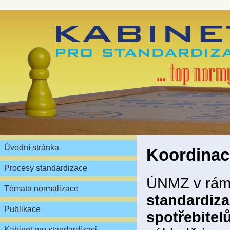
Úvodní stránka
Koordinace
Procesy standardizace
ÚNMZ v rám
Témata normalizace
standardiza
Publikace
spotřebite
Kabinet pro standardizaci