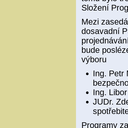
Složení Pro
Mezi zasedá
dosavadní PS
projednávání
bude posléz
výboru
Ing. Petr
bezpečnos
Ing. Libo
JUDr. Zd
spotřebite
Programy za