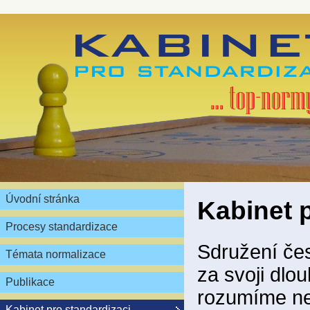
Úvodní stránka
Kabinet 
Procesy standardizace
Sdružení čes
Témata normalizace
za svoji dlou
Publikace
rozumíme ne
Kabinet pro standardizaci