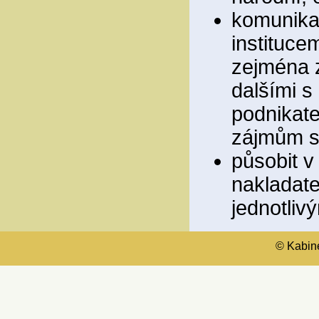
komunikac
instituce
zejména z
dalšími s
podnikate
zájmům sp
působit v
nakladate
jednotliv
© Kabinet