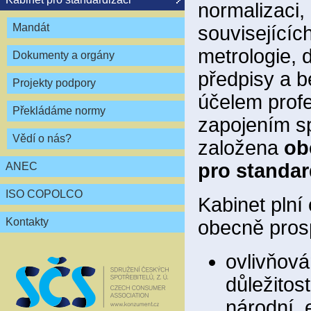
normalizaci,
Mandát
souvisejícíc
metrologie, 
Dokumenty a orgány
předpisy a 
Projekty podpory
účelem profe
Překládáme normy
zapojením sp
Vědí o nás?
založena
ob
pro standar
ANEC
ISO COPOLCO
Kabinet plní
Kontakty
obecně pros
ovlivňová
důležitos
národní, 