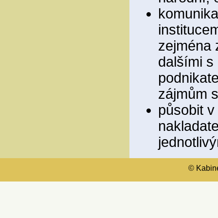
komunikac
instituce
zejména z
dalšími s
podnikate
zájmům sp
působit v
nakladate
jednotliv
© Kabinet