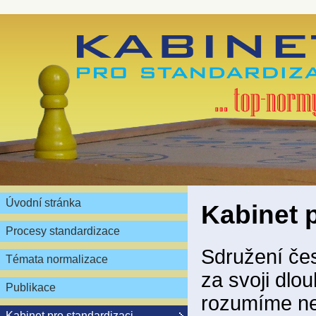
Úvodní stránka
Kabinet 
Procesy standardizace
Sdružení čes
Témata normalizace
za svoji dlou
Publikace
rozumíme ne
Kabinet pro standardizaci