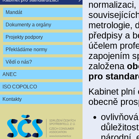
normalizaci,
Mandát
souvisejícíc
metrologie, 
Dokumenty a orgány
předpisy a 
Projekty podpory
účelem profe
Překládáme normy
zapojením sp
Vědí o nás?
založena
ob
pro standar
ANEC
ISO COPOLCO
Kabinet plní
Kontakty
obecně pros
ovlivňová
důležitos
národní, 