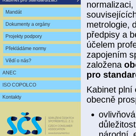
normalizaci,
Mandát
souvisejícíc
metrologie, 
Dokumenty a orgány
předpisy a 
Projekty podpory
účelem profe
Překládáme normy
zapojením sp
Vědí o nás?
založena
ob
pro standar
ANEC
ISO COPOLCO
Kabinet plní
Kontakty
obecně pros
ovlivňová
důležitos
národní, 