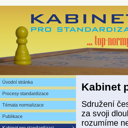
Úvodní stránka
Kabinet 
Procesy standardizace
Sdružení čes
Témata normalizace
za svoji dlou
Publikace
rozumíme ne
Kabinet pro standardizaci