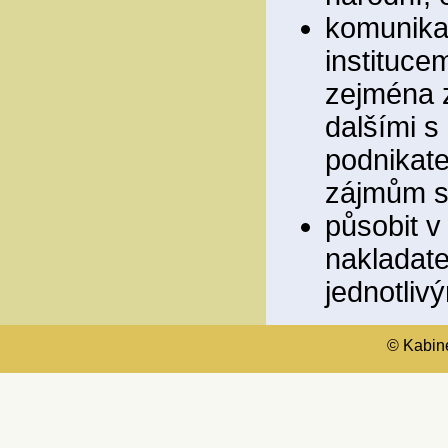
komunikac
instituce
zejména z
dalšími s
podnikate
zájmům sp
působit v
nakladate
jednotliv
© Kabinet