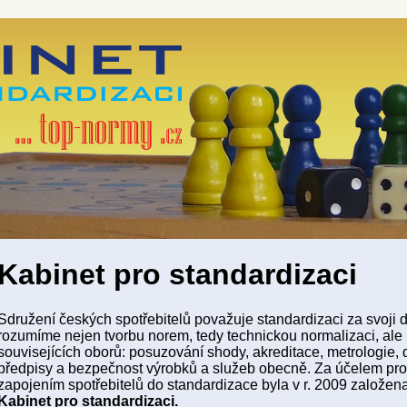
Kabinet pro standardizaci
Sdružení českých spotřebitelů považuje standardizaci za svoji d
rozumíme nejen tvorbu norem, tedy technickou normalizaci, ale
souvisejících oborů: posuzování shody, akreditace, metrologie, 
předpisy a bezpečnost výrobků a služeb obecně. Za účelem prof
zapojením spotřebitelů do standardizace byla v r. 2009 založen
Kabinet pro standardizaci.