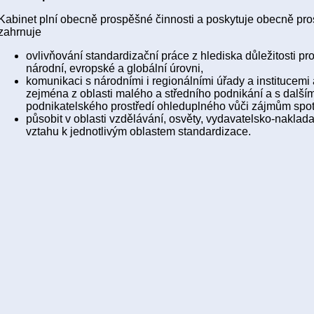
Kabinet plní obecně prospěšné činnosti a poskytuje obecně pr
zahrnuje
ovlivňování standardizační práce z hlediska důležitosti pr
národní, evropské a globální úrovni,
komunikaci s národními i regionálními úřady a institucemi 
zejména z oblasti malého a středního podnikání a s dalším
podnikatelského prostředí ohleduplného vůči zájmům spotř
působit v oblasti vzdělávání, osvěty, vydavatelsko-naklada
vztahu k jednotlivým oblastem standardizace.