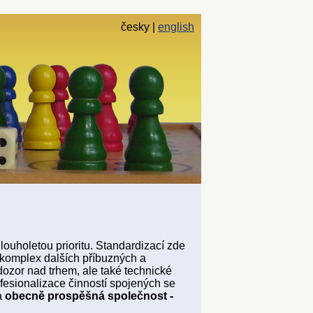
česky
english
louholetou prioritu. Standardizací zde
 komplex dalších příbuzných a
dozor nad trhem, ale také technické
esionalizace činností spojených se
a
obecně prospěšná společnost -