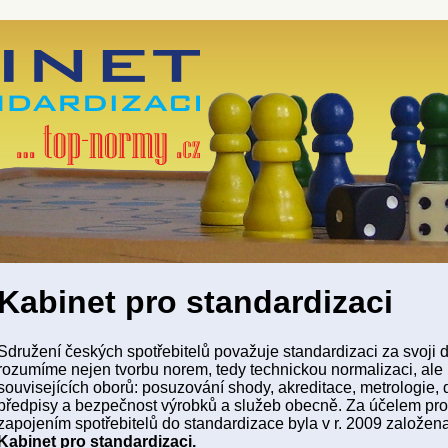
Kabinet pro standardizaci
Sdružení českých spotřebitelů považuje standardizaci za svoji d
rozumíme nejen tvorbu norem, tedy technickou normalizaci, ale
souvisejících oborů: posuzování shody, akreditace, metrologie, 
předpisy a bezpečnost výrobků a služeb obecně. Za účelem prof
zapojením spotřebitelů do standardizace byla v r. 2009 založen
Kabinet pro standardizaci.