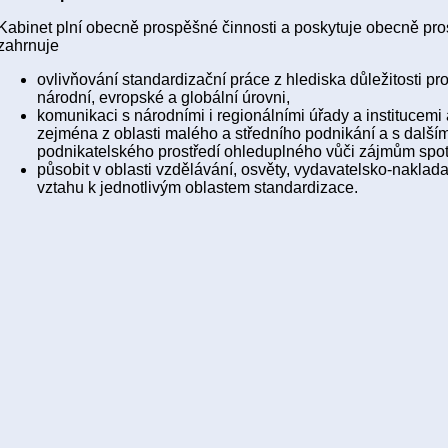
Kabinet plní obecně prospěšné činnosti a poskytuje obecně pr
zahrnuje
ovlivňování standardizační práce z hlediska důležitosti pr
národní, evropské a globální úrovni,
komunikaci s národními i regionálními úřady a institucemi 
zejména z oblasti malého a středního podnikání a s dalším
podnikatelského prostředí ohleduplného vůči zájmům spotř
působit v oblasti vzdělávání, osvěty, vydavatelsko-naklada
vztahu k jednotlivým oblastem standardizace.