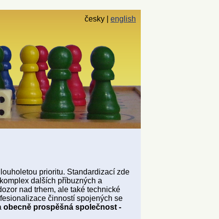
česky
english
louholetou prioritu. Standardizací zde
 komplex dalších příbuzných a
dozor nad trhem, ale také technické
esionalizace činností spojených se
a
obecně prospěšná společnost -