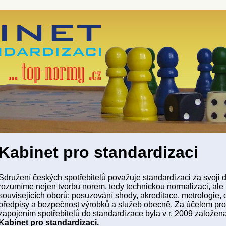
Kabinet pro standardizaci
Sdružení českých spotřebitelů považuje standardizaci za svoji d
rozumíme nejen tvorbu norem, tedy technickou normalizaci, ale
souvisejících oborů: posuzování shody, akreditace, metrologie, 
předpisy a bezpečnost výrobků a služeb obecně. Za účelem prof
zapojením spotřebitelů do standardizace byla v r. 2009 založen
Kabinet pro standardizaci.