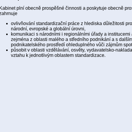
Kabinet plní obecně prospěšné činnosti a poskytuje obecně pr
zahrnuje
ovlivňování standardizační práce z hlediska důležitosti pr
národní, evropské a globální úrovni,
komunikaci s národními i regionálními úřady a institucemi 
zejména z oblasti malého a středního podnikání a s dalším
podnikatelského prostředí ohleduplného vůči zájmům spotř
působit v oblasti vzdělávání, osvěty, vydavatelsko-naklada
vztahu k jednotlivým oblastem standardizace.