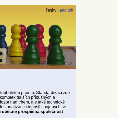
česky
english
louholetou prioritu. Standardizací zde
 komplex dalších příbuzných a
dozor nad trhem, ale také technické
esionalizace činností spojených se
a
obecně prospěšná společnost -