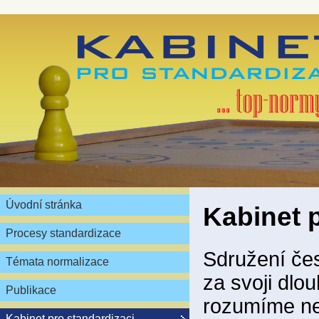
Úvodní stránka
Kabinet 
Procesy standardizace
Sdružení čes
Témata normalizace
za svoji dlou
Publikace
rozumíme ne
Kabinet pro standardizaci