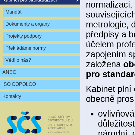
normalizaci,
Mandát
souvisejícíc
metrologie, 
Dokumenty a orgány
předpisy a 
Projekty podpory
účelem profe
Překládáme normy
zapojením sp
Vědí o nás?
založena
ob
pro standar
ANEC
ISO COPOLCO
Kabinet plní
Kontakty
obecně pros
ovlivňová
důležitos
národní, 