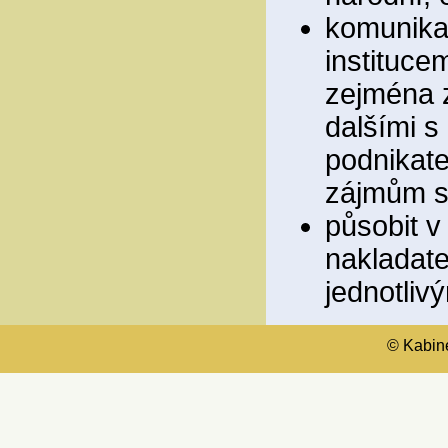
komunikac
instituce
zejména z
dalšími s
podnikate
zájmům sp
působit v
nakladate
jednotliv
© Kabinet