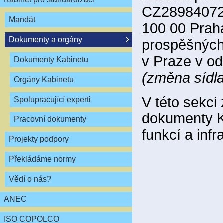
CZ28984072,
Mandát
100 00 Praha
Dokumenty a orgány
prospěšných
v Praze v od
Dokumenty Kabinetu
(změna sídla
Orgány Kabinetu
V této sekci 
Spolupracující experti
dokumenty Ka
Pracovní dokumenty
funkcí a infr
Projekty podpory
Překládáme normy
Vědí o nás?
ANEC
ISO COPOLCO