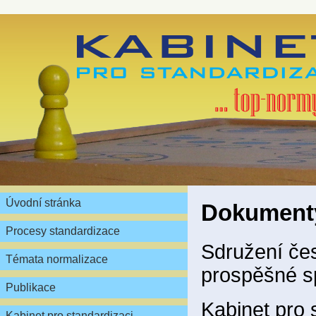
Úvodní stránka
Dokumenty
Procesy standardizace
Sdružení čes
Témata normalizace
prospěšné sp
Publikace
Kabinet pro 
Kabinet pro standardizaci