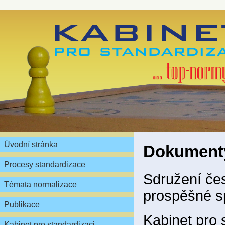
Úvodní stránka
Dokumenty
Procesy standardizace
Sdružení čes
Témata normalizace
prospěšné sp
Publikace
Kabinet pro 
Kabinet pro standardizaci