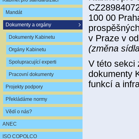
CZ28984072,
Mandát
100 00 Praha
Dokumenty a orgány
prospěšných
v Praze v od
Dokumenty Kabinetu
(změna sídla
Orgány Kabinetu
V této sekci 
Spolupracující experti
dokumenty Ka
Pracovní dokumenty
funkcí a infr
Projekty podpory
Překládáme normy
Vědí o nás?
ANEC
ISO COPOLCO