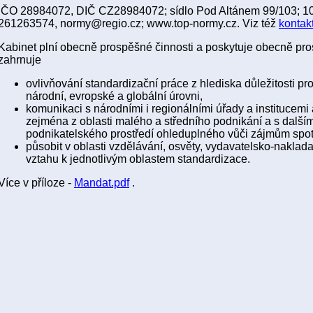
IČO 28984072, DIČ CZ28984072; sídlo Pod Altánem 99/103; 10
261263574, normy@regio.cz; www.top-normy.cz. Viz též
kontak
Kabinet plní obecně prospěšné činnosti a poskytuje obecně pr
zahrnuje
ovlivňování standardizační práce z hlediska důležitosti pr
národní, evropské a globální úrovni,
komunikaci s národními i regionálními úřady a institucemi 
zejména z oblasti malého a středního podnikání a s dalším
podnikatelského prostředí ohleduplného vůči zájmům spotř
působit v oblasti vzdělávání, osvěty, vydavatelsko-naklada
vztahu k jednotlivým oblastem standardizace.
Více v příloze -
Mandat.pdf
.