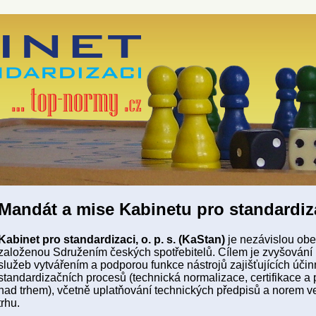
Mandát a mise Kabinetu pro standardiz
Kabinet pro standardizaci, o. p. s. (KaStan)
je nezávislou ob
založenou Sdružením českých spotřebitelů. Cílem je zvyšování 
služeb vytvářením a podporou funkce nástrojů zajišťujících účin
standardizačních procesů (technická normalizace, certifikace a
nad trhem), včetně uplatňování technických předpisů a norem ve
trhu.