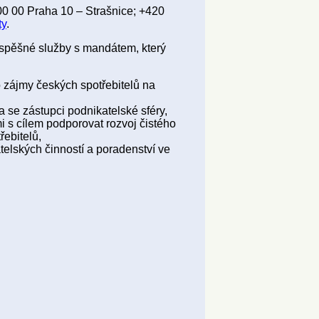
0 00 Praha 10 – Strašnice; +420
ty
.
ospěšné služby s mandátem, který
o zájmy českých spotřebitelů na
a se zástupci podnikatelské sféry,
i s cílem podporovat rozvoj čistého
ebitelů,
telských činností a poradenství ve