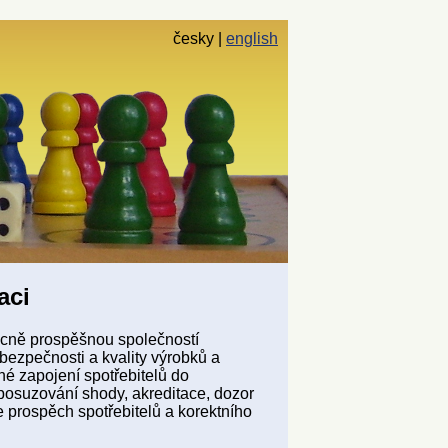
česky
english
aci
ecně prospěšnou společností
bezpečnosti a kvality výrobků a
né zapojení spotřebitelů do
 posuzování shody, akreditace, dozor
 prospěch spotřebitelů a korektního