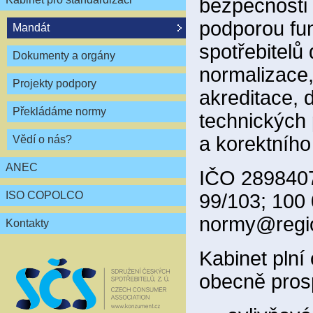
bezpečnosti 
podporou fun
Mandát
spotřebitelů
Dokumenty a orgány
normalizace,
Projekty podpory
akreditace, 
Překládáme normy
technických 
a korektního
Vědí o nás?
ANEC
IČO 2898407
ISO COPOLCO
99/103; 100
normy@regio
Kontakty
Kabinet plní
obecně pros