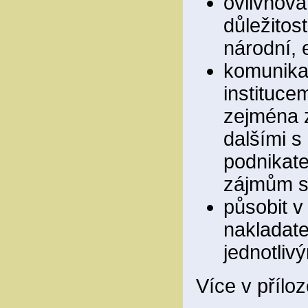
ovlivňová
důležitos
národní, 
komunikac
instituce
zejména z
dalšími s
podnikate
zájmům sp
působit v
nakladate
jednotliv
Více v přílo