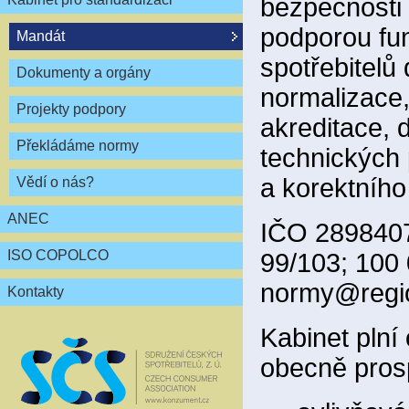
bezpečnosti 
podporou fun
Mandát
spotřebitelů
Dokumenty a orgány
normalizace,
Projekty podpory
akreditace, 
Překládáme normy
technických 
a korektního
Vědí o nás?
ANEC
IČO 2898407
ISO COPOLCO
99/103; 100
normy@regio
Kontakty
Kabinet plní
obecně pros