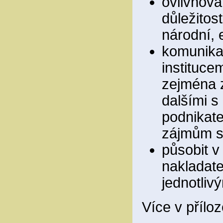
ovlivňová
důležitos
národní, 
komunikac
instituce
zejména z
dalšími s
podnikate
zájmům sp
působit v
nakladate
jednotliv
Více v přílo