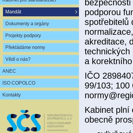
bezpečnosti 
podporou fun
Mandát
spotřebitelů
Dokumenty a orgány
normalizace,
Projekty podpory
akreditace, 
Překládáme normy
technických 
a korektního
Vědí o nás?
ANEC
IČO 2898407
ISO COPOLCO
99/103; 100
normy@regio
Kontakty
Kabinet plní
obecně pros