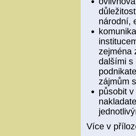
ovlivňová
důležitos
národní, 
komunikac
instituce
zejména z
dalšími s
podnikate
zájmům sp
působit v
nakladate
jednotliv
Více v přílo