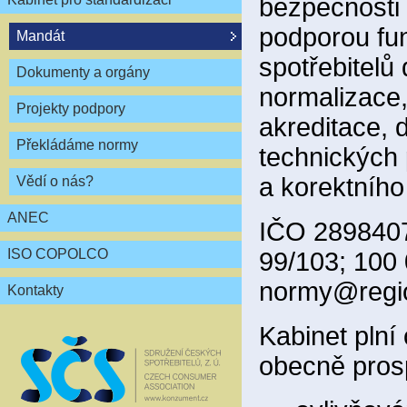
bezpečnosti 
podporou fun
Mandát
spotřebitelů
Dokumenty a orgány
normalizace,
Projekty podpory
akreditace, 
Překládáme normy
technických 
a korektního
Vědí o nás?
ANEC
IČO 2898407
ISO COPOLCO
99/103; 100
normy@regio
Kontakty
Kabinet plní
obecně pros