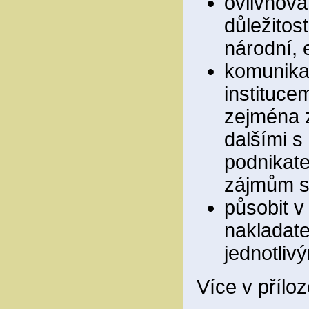
ovlivňová
důležitos
národní, 
komunikac
instituce
zejména z
dalšími s
podnikate
zájmům sp
působit v
nakladate
jednotliv
Více v přílo