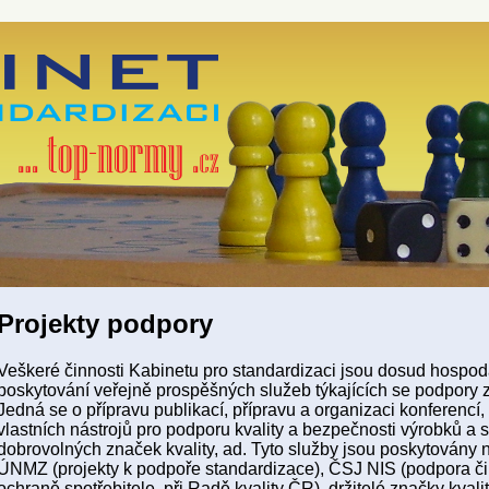
Projekty podpory
Veškeré činnosti Kabinetu pro standardizaci jsou dosud hospodá
poskytování veřejně prospěšných služeb týkajících se podpory z
Jedná se o přípravu publikací, přípravu a organizaci konferencí,
vlastních nástrojů pro podporu kvality a bezpečnosti výrobků a s
dobrovolných značek kvality, ad. Tyto služby jsou poskytovány 
ÚNMZ (projekty k podpoře standardizace), ČSJ NIS (podpora čin
ochraně spotřebitele, při Radě kvality ČR), držitelé značky kvali