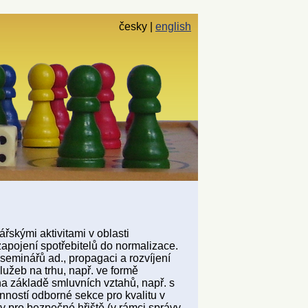
česky
english
řskými aktivitami v oblasti
apojení spotřebitelů do normalizace.
 seminářů ad., propagaci a rozvíjení
lužeb na trhu, např. ve formě
na základě smluvních vztahů, např. s
ností odborné sekce pro kvalitu v
ty pro bezpečné hřiště (v rámci správy