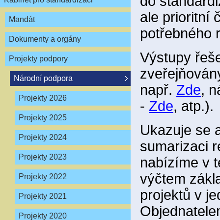
do standardi
ale prioritn
Mandát
potřebného 
Dokumenty a orgány
Výstupy řeše
Projekty podpory
zveřejňovány
Národní podpora
např.
Zde
, n
Projekty 2026
-
Zde
, atp.).
Projekty 2025
Ukazuje se a
Projekty 2024
sumarizaci r
Projekty 2023
nabízíme v t
výčtem zákla
Projekty 2022
projektů v je
Projekty 2021
Objednatele
Projekty 2020