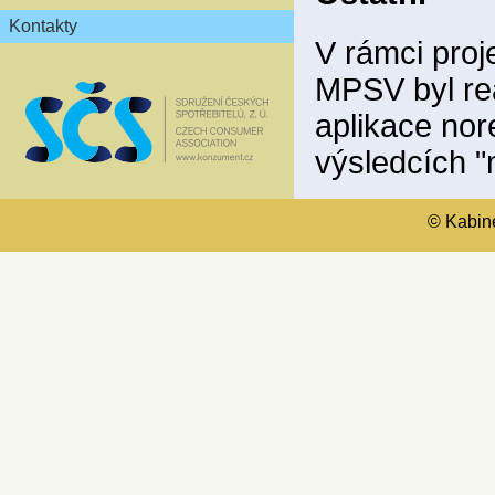
Kontakty
V rámci proj
MPSV byl rea
aplikace nor
výsledcích "
© Kabinet