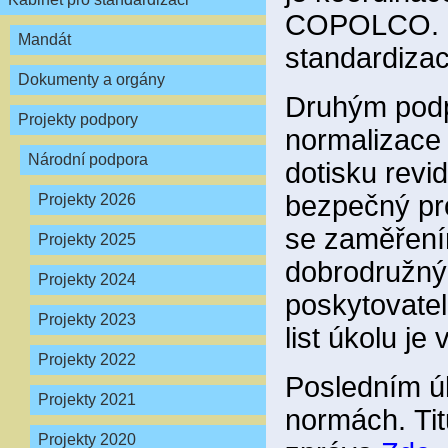
COPOLCO. Let
Mandát
standardizac
Dokumenty a orgány
Druhým podp
Projekty podpory
normalizace 
Národní podpora
dotisku revi
bezpečný pro
Projekty 2026
se zaměření
Projekty 2025
dobrodružnýc
Projekty 2024
poskytovatele
Projekty 2023
list úkolu je
Projekty 2022
Posledním úk
Projekty 2021
normách. Titu
Projekty 2020