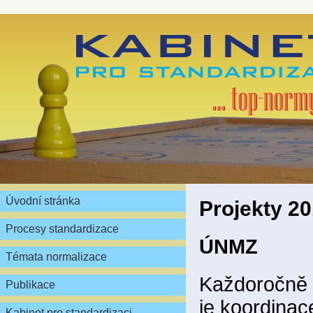
Úvodní stránka
Projekty 2
Procesy standardizace
ÚNMZ
Témata normalizace
Každoročně
Publikace
je koordinac
Kabinet pro standardizaci