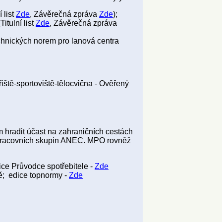
 list
Zde
, Závěrečná zpráva
Zde
);
itulní list
Zde
, Závěrečná zpráva
chnických norem pro lanová centra
iště-sportoviště-tělocvična - Ověřený
hradit účast na zahraničních cestách
 pracovních skupin ANEC. MPO rovněž
ice Průvodce spotřebitele -
Zde
tě; edice topnormy -
Zde