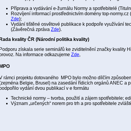
Příprava a vydávání e-žurnálu Normy a spotřebitelé (Titulní
Rozvíjení informací prostřednictvím domény top-normy.cz (T
Zde
);
Vydání tištěné osvětové publikace k podpoře využívání te
(Závěrečná zpráva
Zde
).
Rada kvality ČR (Národní politika kvality)
Podporu získala serie seminářů ke zviditelnění značky kvality Hř
provoz. Na informace odkazujeme
Zde
,
MPO
V rámci projektu dotovaného MPO bylo možno dílčím způsobem 
(zejména Belgie, Brusel) na zasedání řídicích orgánů ANEC a
podpořilo vydání dvou publikací v e formátu
Technické normy – tvorba, použití a zájem spotřebitele; ed
Význam „určených“ norem pro trh a pro spotřebitele zvláš