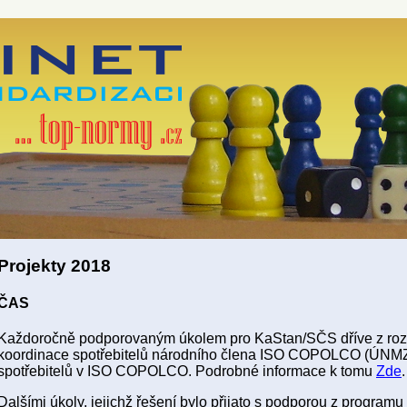
Projekty 2018
ČAS
Každoročně podporovaným úkolem pro KaStan/SČS dříve z roz
koordinace spotřebitelů národního člena ISO COPOLCO (ÚNMZ
spotřebitelů v ISO COPOLCO. Podrobné informace k tomu
Zde
Dalšími úkoly, jejichž řešení bylo přijato s podporou z programu