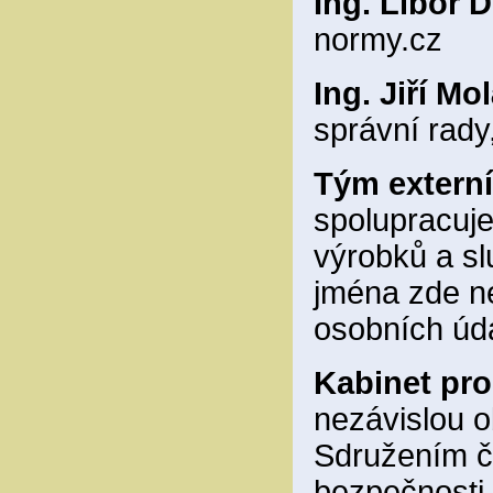
Ing. Libor D
normy.cz
Ing. Jiří Mo
správní rad
Tým externí
spolupracuj
výrobků a sl
jména zde n
osobních úd
Kabinet pro
nezávislou 
Sdružením če
bezpečnosti 