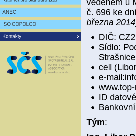
vedeném u M
č. 696 ke dn
ANEC
března 2014
ISO COPOLCO
DIČ: CZ2
Kontakty
Sídlo: Po
Strašnice
cell (Lib
e-mail:i
www.top-
ID datov
Bankovní 
Tým
: