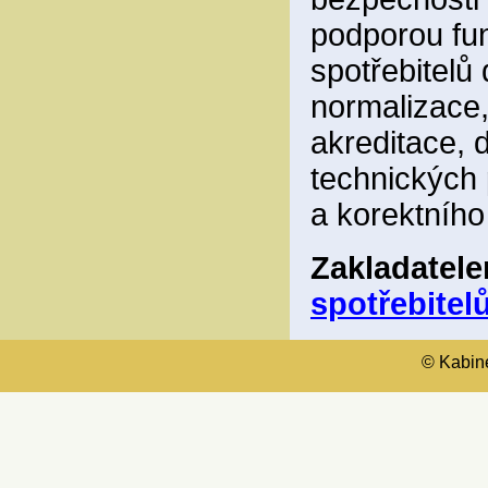
podporou fun
spotřebitelů
normalizace,
akreditace, 
technických 
a korektního
Zakladatel
spotřebitelů
© Kabinet