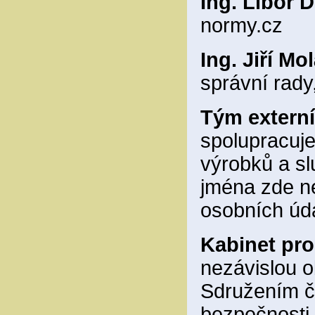
Ing. Libor D
normy.cz
Ing. Jiří Mo
správní rad
Tým externí
spolupracuj
výrobků a sl
jména zde n
osobních úd
Kabinet pro
nezávislou 
Sdružením če
bezpečnosti 