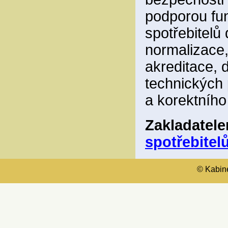
podporou fun
spotřebitelů
normalizace,
akreditace, 
technických 
a korektního
Zakladatel
spotřebitelů
© Kabinet