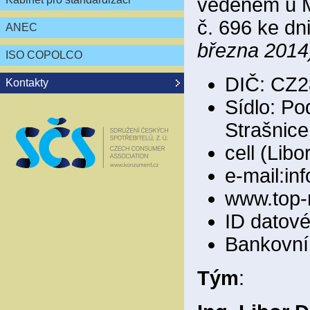
vedeném u M
č. 696 ke dn
ANEC
března 2014
ISO COPOLCO
DIČ: CZ2
Kontakty
Sídlo: Po
Strašnice
cell (Lib
e-mail:i
www.top-
ID datov
Bankovní 
Tým
: