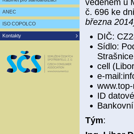
vedeném u M
č. 696 ke dn
ANEC
března 2014
ISO COPOLCO
DIČ: CZ2
Kontakty
Sídlo: Po
Strašnice
cell (Lib
e-mail:i
www.top-
ID datov
Bankovní 
Tým
: