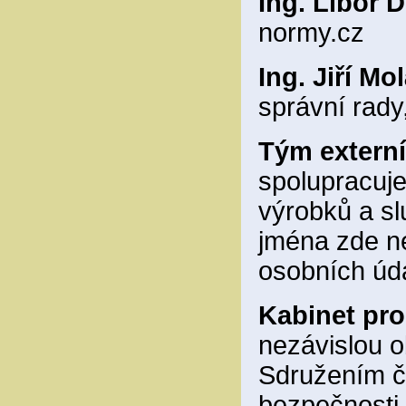
Ing. Libor D
normy.cz
Ing. Jiří Mo
správní rad
Tým externí
spolupracuj
výrobků a sl
jména zde n
osobních úd
Kabinet pro
nezávislou 
Sdružením če
bezpečnosti 