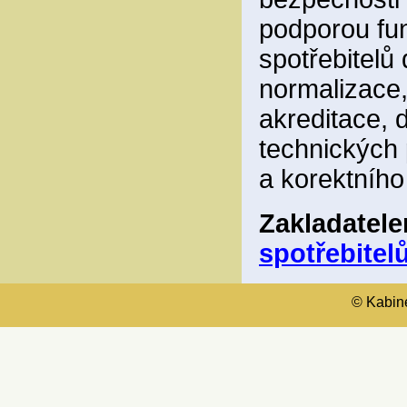
podporou fun
spotřebitelů
normalizace,
akreditace, 
technických 
a korektního
Zakladatel
spotřebitelů
© Kabinet