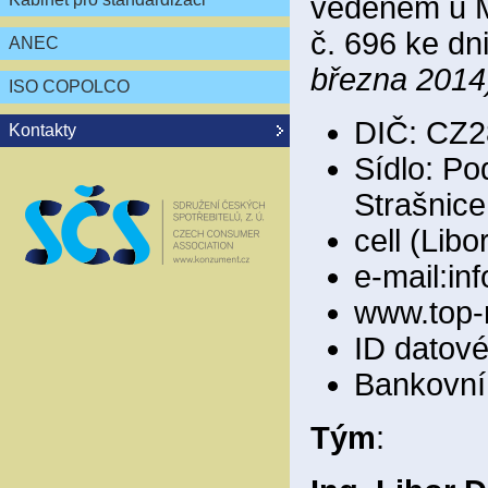
vedeném u M
č. 696 ke dn
ANEC
března 2014
ISO COPOLCO
DIČ: CZ2
Kontakty
Sídlo: Po
Strašnice
cell (Lib
e-mail:i
www.top-
ID datov
Bankovní 
Tým
: