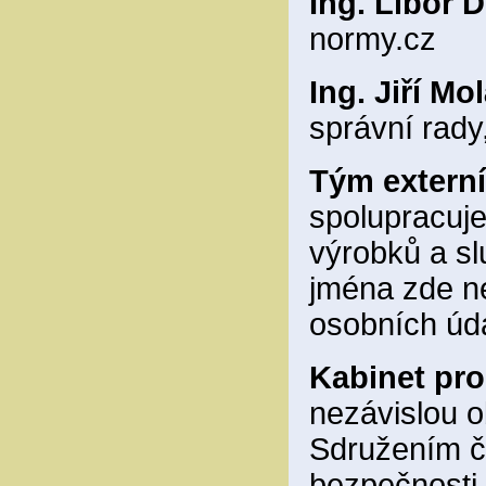
Ing. Libor D
normy.cz
Ing. Jiří Mo
správní rad
Tým externí
spolupracuj
výrobků a sl
jména zde n
osobních úd
Kabinet pro
nezávislou 
Sdružením če
bezpečnosti 