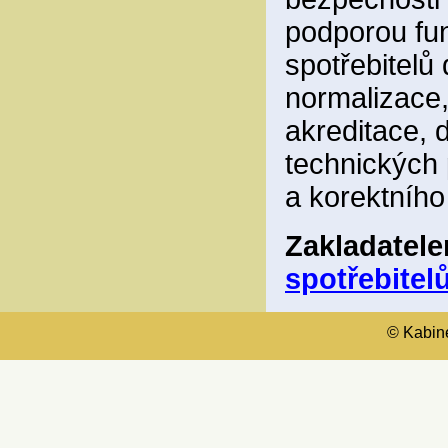
podporou fun
spotřebitelů
normalizace,
akreditace, 
technických 
a korektního
Zakladatel
spotřebitelů
© Kabinet