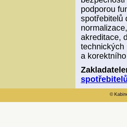
podporou fun
spotřebitelů
normalizace,
akreditace, 
technických 
a korektního
Zakladatel
spotřebitelů
© Kabinet