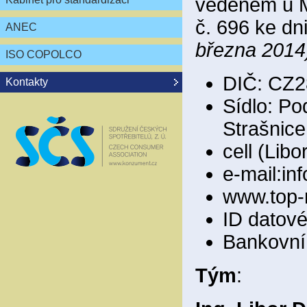
vedeném u M
č. 696 ke dn
ANEC
března 2014
ISO COPOLCO
DIČ: CZ2
Kontakty
Sídlo: Po
Strašnice
cell (Lib
e-mail:i
www.top-
ID datov
Bankovní 
Tým
: