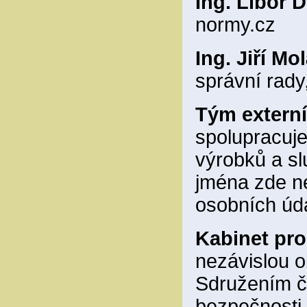
Ing. Libor D
normy.cz
Ing. Jiří Mo
správní rad
Tým externí
spolupracuj
výrobků a sl
jména zde n
osobních úd
Kabinet pro
nezávislou 
Sdružením če
bezpečnosti 