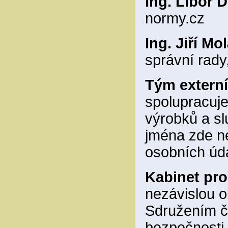
Ing. Libor D
normy.cz
Ing. Jiří Mo
správní rad
Tým externí
spolupracuj
výrobků a sl
jména zde n
osobních úd
Kabinet pro
nezávislou 
Sdružením če
bezpečnosti 