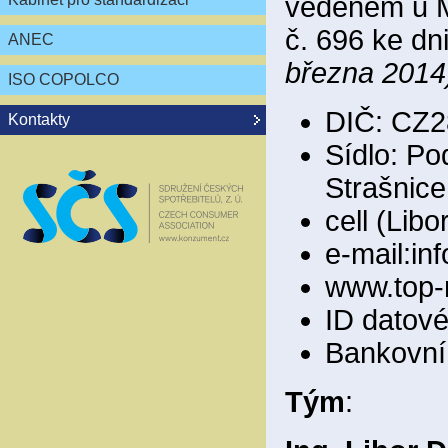
vedeném u M
č. 696 ke dn
ANEC
března 2014
ISO COPOLCO
DIČ: CZ2
Kontakty
Sídlo: Po
Strašnice
cell (Lib
e-mail:i
www.top-
ID datov
Bankovní 
Tým
: