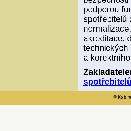
podporou fun
spotřebitelů
normalizace,
akreditace, 
technických 
a korektního
Zakladatel
spotřebitelů
© Kabinet