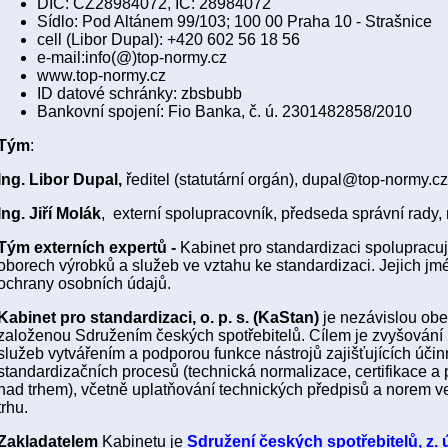
DIČ: CZ28984072, IČ: 28984072
Sídlo: Pod Altánem 99/103; 100 00 Praha 10 - Strašnice
cell (Libor Dupal): +420 602 56 18 56
e-mail:info(@)top-normy.cz
www.top-normy.cz
ID datové schránky: zbsbubb
Bankovní spojení: Fio Banka, č. ú. 2301482858/2010
Tým
:
Ing. Libor Dupal,
ředitel (statutární orgán), dupal@top-normy.c
Ing. Jiří Molák
, externí spolupracovník, předseda správní rad
Tým externích expertů -
Kabinet pro standardizaci spolupracu
oborech výrobků a služeb ve vztahu ke standardizaci. Jejich 
ochrany osobních údajů.
Kabinet pro standardizaci, o. p. s. (KaStan)
je nezávislou ob
založenou Sdružením českých spotřebitelů. Cílem je zvyšování 
služeb vytvářením a podporou funkce nástrojů zajišťujících účin
standardizačních procesů (technická normalizace, certifikace a
nad trhem), včetně uplatňování technických předpisů a norem ve
trhu.
Zakladatelem
Kabinetu je
Sdružení českých spotřebitelů, z. 