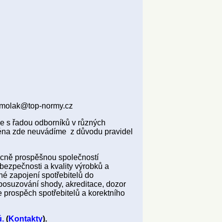
z
y, molak@top-normy.cz
je s řadou odborníků v různých
jména zde neuvádíme z důvodu pravidel
ecně prospěšnou společností
bezpečnosti a kvality výrobků a
né zapojení spotřebitelů do
 posuzování shody, akreditace, dozor
 prospěch spotřebitelů a korektního
ú.
(
Kontakty
).