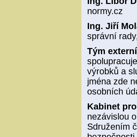
Ing. Libor D
normy.cz
Ing. Jiří Mo
správní rad
Tým externí
spolupracuj
výrobků a sl
jména zde n
osobních úd
Kabinet pro
nezávislou 
Sdružením če
bezpečnosti 