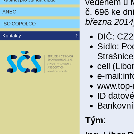
vedeném u M
č. 696 ke dn
ANEC
března 2014
ISO COPOLCO
DIČ: CZ2
Kontakty
Sídlo: Po
Strašnice
cell (Lib
e-mail:i
www.top-
ID datov
Bankovní 
Tým
: