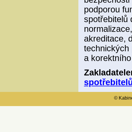
podporou fun
spotřebitelů
normalizace,
akreditace, 
technických 
a korektního
Zakladatel
spotřebitelů
© Kabinet