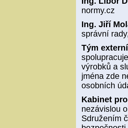
Ing. Libor D
normy.cz
Ing. Jiří Mo
správní rad
Tým externí
spolupracuj
výrobků a sl
jména zde n
osobních úd
Kabinet pro
nezávislou 
Sdružením če
bezpečnosti 