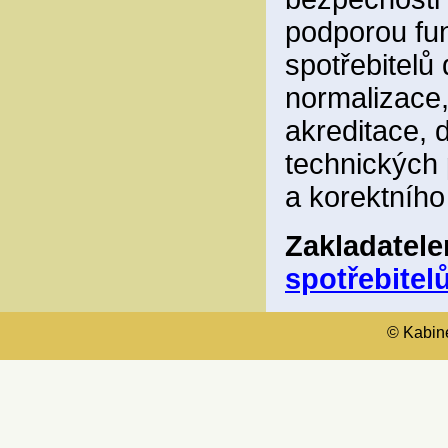
podporou fun
spotřebitelů
normalizace,
akreditace, 
technických 
a korektního
Zakladatel
spotřebitelů
© Kabinet