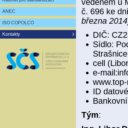
vedeném u M
č. 696 ke dn
ANEC
března 2014
ISO COPOLCO
DIČ: CZ2
Kontakty
Sídlo: Po
Strašnice
cell (Lib
e-mail:i
www.top-
ID datov
Bankovní 
Tým
: