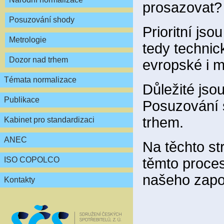
prosazovat?
Posuzování shody
Prioritní js
Metrologie
tedy technic
Dozor nad trhem
evropské i m
Témata normalizace
Důležité jsou
Publikace
Posuzování s
trhem.
Kabinet pro standardizaci
ANEC
Na těchto st
těmto proce
ISO COPOLCO
našeho zapo
Kontakty