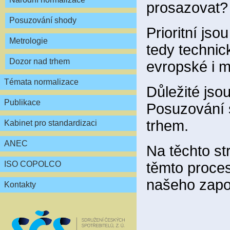
prosazovat?
Posuzování shody
Prioritní js
Metrologie
tedy technic
Dozor nad trhem
evropské i m
Témata normalizace
Důležité jsou
Publikace
Posuzování s
trhem.
Kabinet pro standardizaci
ANEC
Na těchto st
těmto proce
ISO COPOLCO
našeho zapo
Kontakty