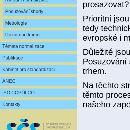
prosazovat?
Posuzování shody
Prioritní js
Metrologie
tedy technic
Dozor nad trhem
evropské i m
Témata normalizace
Důležité jsou
Publikace
Posuzování s
trhem.
Kabinet pro standardizaci
ANEC
Na těchto st
těmto proce
ISO COPOLCO
našeho zapo
Kontakty