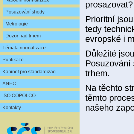
prosazovat?
Posuzování shody
Prioritní js
Metrologie
tedy technic
Dozor nad trhem
evropské i m
Témata normalizace
Důležité jsou
Publikace
Posuzování s
trhem.
Kabinet pro standardizaci
ANEC
Na těchto st
těmto proce
ISO COPOLCO
našeho zapo
Kontakty