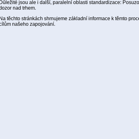
Důležité jsou ale i další, paralelní oblasti standardizace: Posuz
dozor nad trhem.
Na těchto stránkách shrnujeme základní informace k těmto pr
cílům našeho zapojování.