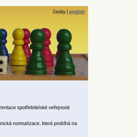
česky
english
zentace spotřebitelské veřejnosti
hnická normalizace, která probíhá na